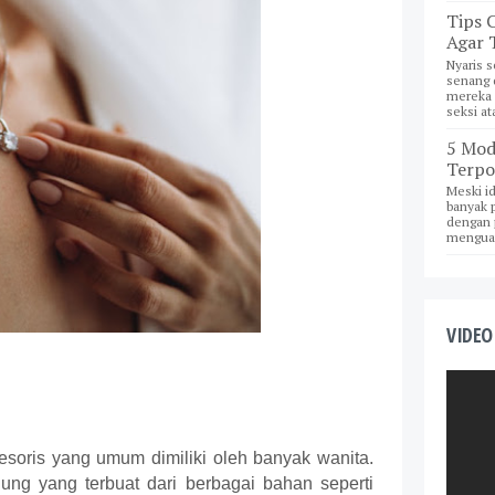
Tips 
Agar 
Nyaris s
senang 
mereka p
seksi ata
5 Mode
Terpo
Meski i
banyak p
dengan p
menguat
VIDEO
soris yang umum dimiliki oleh banyak wanita. 
ng yang terbuat dari berbagai bahan seperti 