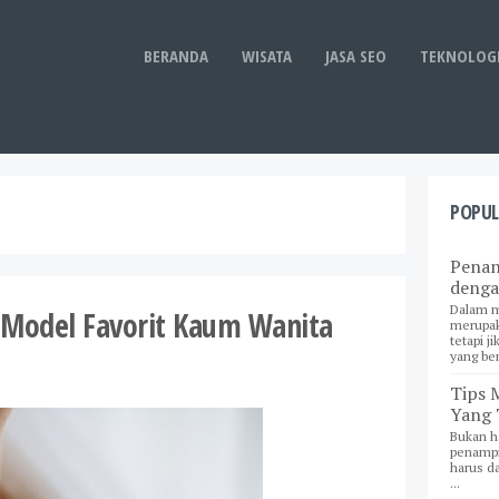
BERANDA
WISATA
JASA SEO
TEKNOLOG
POPUL
Penan
denga
Dalam m
e Model Favorit Kaum Wanita
merupak
tetapi j
yang ben
Tips 
Yang 
Bukan h
penampil
harus d
...