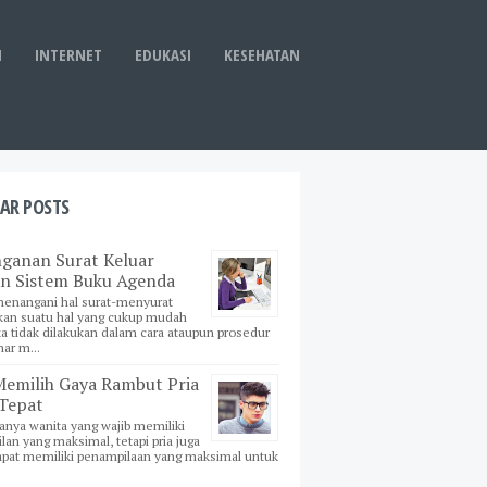
I
INTERNET
EDUKASI
KESEHATAN
AR POSTS
ganan Surat Keluar
n Sistem Buku Agenda
enangani hal surat-menyurat
an suatu hal yang cukup mudah
ika tidak dilakukan dalam cara ataupun prosedur
ar m...
Memilih Gaya Rambut Pria
Tepat
anya wanita yang wajib memiliki
an yang maksimal, tetapi pria juga
apat memiliki penampilaan yang maksimal untuk