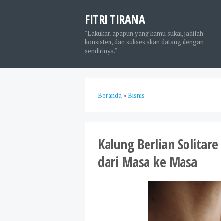
FITRI TIRANA
"Lakukan apapun yang kamu sukai, jadilah
konsisten, dan sukses akan datang dengan
sendirinya."
Beranda
»
Bisnis
Kalung Berlian Solitar
dari Masa ke Masa