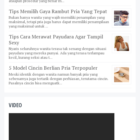
ataupun prosedur yang benar m...
Tips Memilih Gaya Rambut Pria Yang Tepat
Bukan hanya wanita yang wajib memiliki penampilan yang
maksimal, tetapi pria juga harus dapat memiliki penampilaan
yang maksimal untuk ...
Tips Cara Merawat Payudara Agar Tampil
Sexy
Nyaris seluruhnya wanita terasa tak senang dengan situasi
payudara yang mereka punyai. Ada yang terasa terlampau
kecil, kurang seksi atau t...
5 Model Cincin Berlian Pria Terpopuler
Meski identik dengan wanita namun banyak pria yang
sebenarnya juga tertarik dengan perhiasan, terutama cincin.
Pasalnya cincin bisa menguatk...
VIDEO