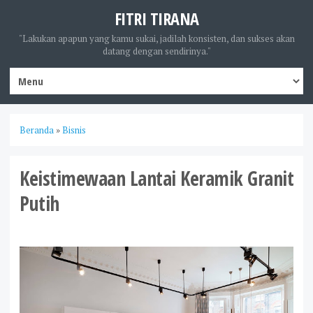
FITRI TIRANA
"Lakukan apapun yang kamu sukai, jadilah konsisten, dan sukses akan
datang dengan sendirinya."
Beranda
»
Bisnis
Keistimewaan Lantai Keramik Granit
Putih