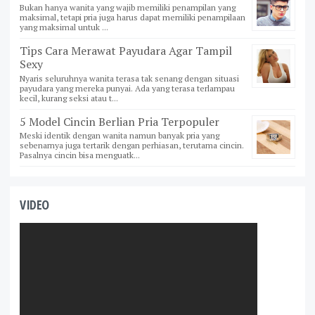
Bukan hanya wanita yang wajib memiliki penampilan yang
maksimal, tetapi pria juga harus dapat memiliki penampilaan
yang maksimal untuk ...
Tips Cara Merawat Payudara Agar Tampil
Sexy
Nyaris seluruhnya wanita terasa tak senang dengan situasi
payudara yang mereka punyai. Ada yang terasa terlampau
kecil, kurang seksi atau t...
5 Model Cincin Berlian Pria Terpopuler
Meski identik dengan wanita namun banyak pria yang
sebenarnya juga tertarik dengan perhiasan, terutama cincin.
Pasalnya cincin bisa menguatk...
VIDEO