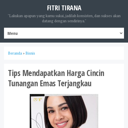
FITRI TIRANA
"Lakukan apapun yang kamu sukai, jadilah konsisten, dan sukses akan
datang dengan sendirinya."
Beranda
»
Bisnis
Tips Mendapatkan Harga Cincin
Tunangan Emas Terjangkau