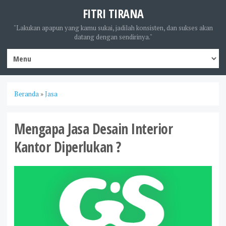
FITRI TIRANA
"Lakukan apapun yang kamu sukai, jadilah konsisten, dan sukses akan
datang dengan sendirinya."
Beranda
»
Jasa
Mengapa Jasa Desain Interior
Kantor Diperlukan ?