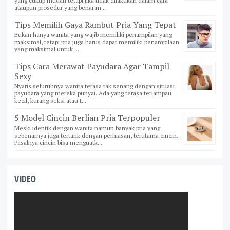
yang cukup mudah tetapi jika tidak dilakukan dalam cara
ataupun prosedur yang benar m...
Tips Memilih Gaya Rambut Pria Yang Tepat
Bukan hanya wanita yang wajib memiliki penampilan yang
maksimal, tetapi pria juga harus dapat memiliki penampilaan
yang maksimal untuk ...
Tips Cara Merawat Payudara Agar Tampil
Sexy
Nyaris seluruhnya wanita terasa tak senang dengan situasi
payudara yang mereka punyai. Ada yang terasa terlampau
kecil, kurang seksi atau t...
5 Model Cincin Berlian Pria Terpopuler
Meski identik dengan wanita namun banyak pria yang
sebenarnya juga tertarik dengan perhiasan, terutama cincin.
Pasalnya cincin bisa menguatk...
VIDEO