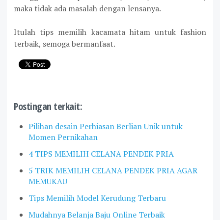
maka tidak ada masalah dengan lensanya.
Itulah tips memilih kacamata hitam untuk fashion
terbaik, semoga bermanfaat.
Postingan terkait:
Pilihan desain Perhiasan Berlian Unik untuk
Momen Pernikahan
4 TIPS MEMILIH CELANA PENDEK PRIA
5 TRIK MEMILIH CELANA PENDEK PRIA AGAR
MEMUKAU
Tips Memilih Model Kerudung Terbaru
Mudahnya Belanja Baju Online Terbaik