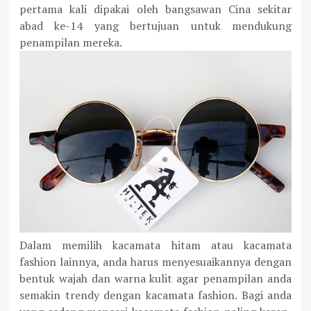
pertama kali dipakai oleh bangsawan Cina sekitar
abad ke-14 yang bertujuan untuk mendukung
penampilan mereka.
Dalam memilih kacamata hitam atau kacamata
fashion lainnya, anda harus menyesuaikannya dengan
bentuk wajah dan warna kulit agar penampilan anda
semakin trendy dengan kacamata fashion. Bagi anda