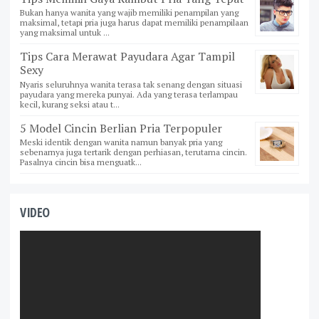
Bukan hanya wanita yang wajib memiliki penampilan yang
maksimal, tetapi pria juga harus dapat memiliki penampilaan
yang maksimal untuk ...
Tips Cara Merawat Payudara Agar Tampil
Sexy
Nyaris seluruhnya wanita terasa tak senang dengan situasi
payudara yang mereka punyai. Ada yang terasa terlampau
kecil, kurang seksi atau t...
5 Model Cincin Berlian Pria Terpopuler
Meski identik dengan wanita namun banyak pria yang
sebenarnya juga tertarik dengan perhiasan, terutama cincin.
Pasalnya cincin bisa menguatk...
VIDEO