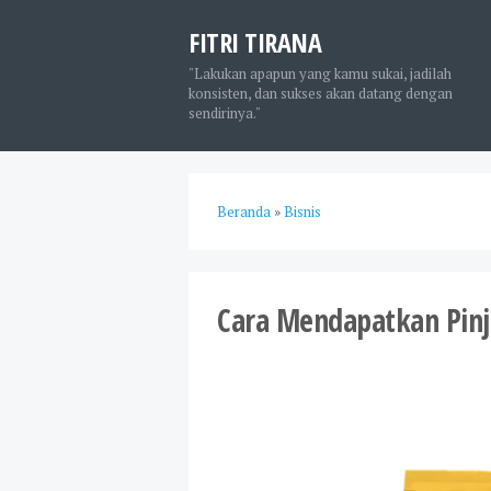
FITRI TIRANA
"Lakukan apapun yang kamu sukai, jadilah
konsisten, dan sukses akan datang dengan
sendirinya."
Beranda
»
Bisnis
Cara Mendapatkan Pin