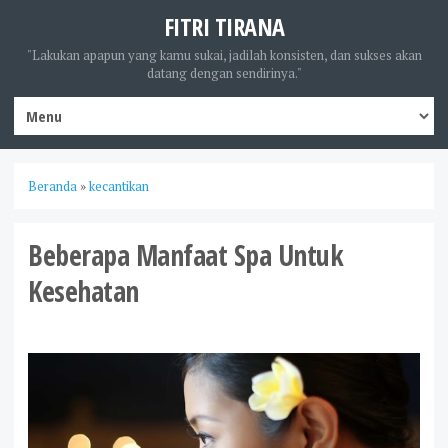
FITRI TIRANA
"Lakukan apapun yang kamu sukai, jadilah konsisten, dan sukses akan
datang dengan sendirinya."
Beranda
»
kecantikan
Beberapa Manfaat Spa Untuk
Kesehatan