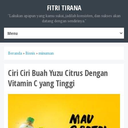
FITRI TIRANA
"Lakukan apapun yang kamu sukai, jadilah konsisten, dan sukses akan
datang dengan sendirinya."
Beranda
»
Bisnis
»
minuman
Ciri Ciri Buah Yuzu Citrus Dengan
Vitamin C yang Tinggi