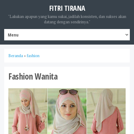
FITRI TIRANA
"Lakukan apapun yang kamu sukai, jadilah konsisten, dan sukses akan
datang dengan sendirinya."
Beranda
»
fashion
Fashion Wanita