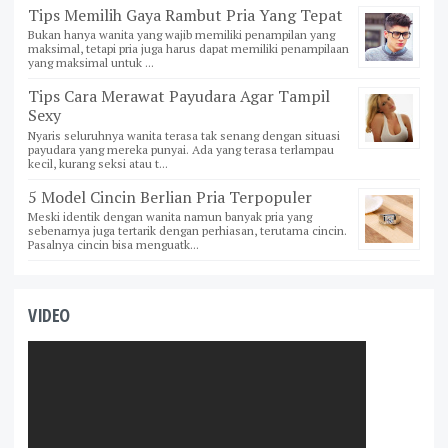
Tips Memilih Gaya Rambut Pria Yang Tepat
Bukan hanya wanita yang wajib memiliki penampilan yang
maksimal, tetapi pria juga harus dapat memiliki penampilaan
yang maksimal untuk ...
Tips Cara Merawat Payudara Agar Tampil
Sexy
Nyaris seluruhnya wanita terasa tak senang dengan situasi
payudara yang mereka punyai. Ada yang terasa terlampau
kecil, kurang seksi atau t...
5 Model Cincin Berlian Pria Terpopuler
Meski identik dengan wanita namun banyak pria yang
sebenarnya juga tertarik dengan perhiasan, terutama cincin.
Pasalnya cincin bisa menguatk...
VIDEO