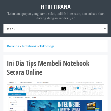
FITRI TIRANA
"Lakukan apapun yang kamu sukai, jadilah konsisten, dan sukses akan
datang dengan sendirinya."
Beranda
»
Notebook
»
Teknologi
Ini Dia Tips Membeli Notebook
Secara Online