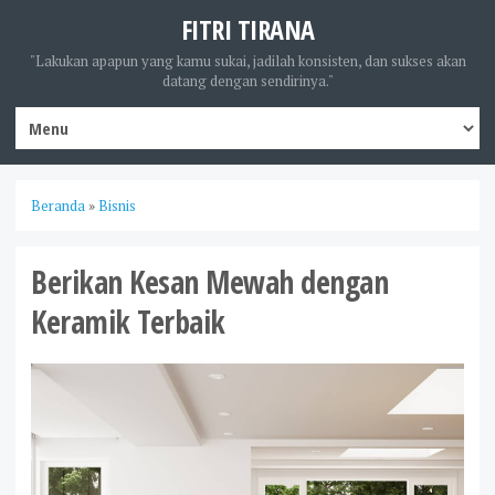
FITRI TIRANA
"Lakukan apapun yang kamu sukai, jadilah konsisten, dan sukses akan
datang dengan sendirinya."
Beranda
»
Bisnis
Berikan Kesan Mewah dengan
Keramik Terbaik